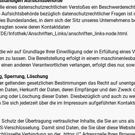
uständigen Aufsichtsbehörde
alle eines datenschutzrechtlichen Verstoßes ein Beschwerderecht
 Aufsichtsbehörde bezüglich datenschutzrechtlicher Fragen ist 
s Bundeslandes, in dem sich der Sitz unseres Unternehmens befi
tragten sowie deren Kontaktdaten
/DE/Infothek/Anschriften_Links/anschriften_links-node.html.
die wir auf Grundlage Ihrer Einwilligung oder in Erfüllung eines V
en zu lassen. Die Bereitstellung erfolgt in einem maschinenlesb
 einen anderen Verantwortlichen verlangen, erfolgt dies nur, sow
ng, Sperrung, Löschung
er geltenden gesetzlichen Bestimmungen das Recht auf unentgel
n Daten, Herkunft der Daten, deren Empfänger und den Zweck d
rrung oder Löschung dieser Daten. Diesbezüglich und auch zu 
Sie sich jederzeit über die im Impressum aufgeführten Kontak
chutz der Übertragung vertraulicher Inhalte, die Sie an uns als 
-Verschlüsselung. Damit sind Daten, die Sie über diese Website ü
schlüsselte Verbindung an der „https://“ Adresszeile Ihres Brow