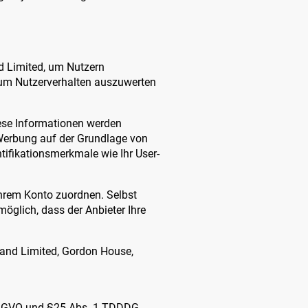
nd Limited, um Nutzern
 um Nutzerverhalten auszuwerten
ese Informationen werden
 Werbung auf der Grundlage von
tifikationsmerkmale wie Ihr User-
Ihrem Konto zuordnen. Selbst
 möglich, dass der Anbieter Ihre
eland Limited, Gordon House,
. DSGVO und §25 Abs. 1 TDDDG.