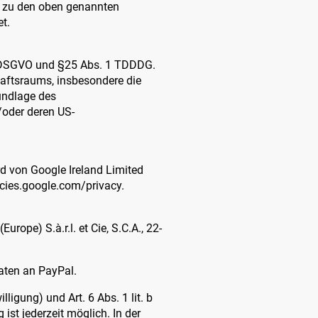
h zu den oben genannten
t.
 a. DSGVO und §25 Abs. 1 TDDDG.
aftsraums, insbesondere die
undlage des
oder deren US-
rd von Google Ireland Limited
icies.google.com/privacy.
rope) S.à.r.l. et Cie, S.C.A., 22-
aten an PayPal.
ligung) und Art. 6 Abs. 1 lit. b
 ist jederzeit möglich. In der